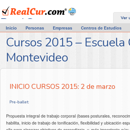
RealCur.com
Ver 
Inicio
Personas
Empresas
Centros de Estudios
Cursos 2015 – Escuela 
Montevideo
INICIO CURSOS 2015: 2 de marzo
Pre-ballet:
Propuesta integral de trabajo corporal (bases posturales, reconocim
habilita, inicio de trabajo de tonificación, flexibilidad y ubicación e
ella para alcanzar objetivos de aprendizaje, y, más importante aún: c