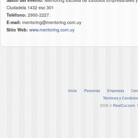
Salón del evento:
Mentoring Escuela de Estudios Empresariales y 
Ciudadela 1432 esc 301
Teléfono:
2900-2227.
E-mail:
mentoring@mentoring.com.uy
Sitio Web:
www.mentoring.com.uy
Inicio
Personas
Empresas
Cen
Términos y Condicio
2026 ©
RealCur.com
.