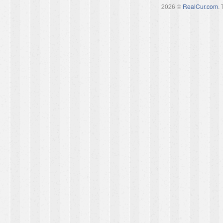
2026 ©
RealCur.com
.