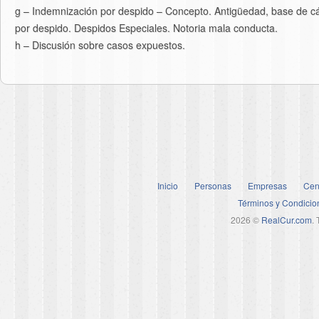
g – Indemnización por despido – Concepto. Antigüedad, base de cálc
por despido. Despidos Especiales. Notoria mala conducta.
h – Discusión sobre casos expuestos.
Inicio
Personas
Empresas
Cen
Términos y Condicio
2026 ©
RealCur.com
.