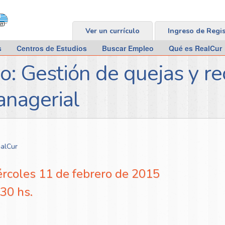
Ver un currículo
Ingreso de Regi
s
Centros de Estudios
Buscar Empleo
Qué es RealCur
vo: Gestión de quejas y r
anagerial
ealCur
ércoles 11 de febrero de 2015
.30 hs.