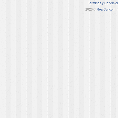
Términos y Condicio
2026 ©
RealCur.com
.