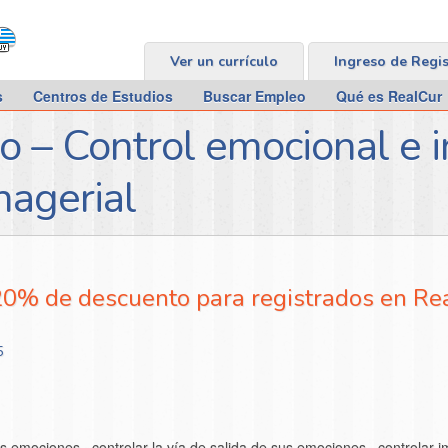
Ver un currículo
Ingreso de Regi
s
Centros de Estudios
Buscar Empleo
Qué es RealCur
o – Control emocional e i
nagerial
20% de descuento para registrados en Re
5
s emociones , controlar la vía de salida de sus emociones , control