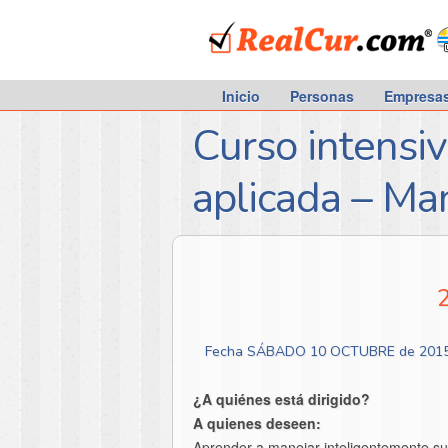
RealCur.com
Inicio
Personas
Empresa
Curso intensiv
aplicada – Ma
Fecha SÁBADO 10 OCTUBRE de 201
¿A quiénes está dirigido?
A quienes deseen:
Aprender a manejar inteligentemente su