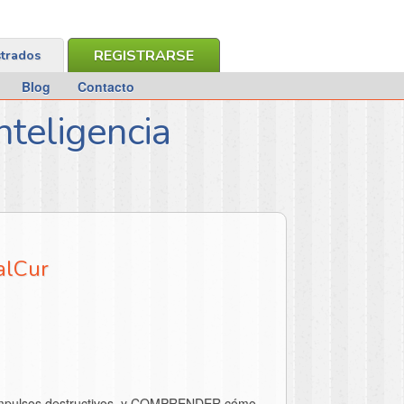
REGISTRARSE
strados
Blog
Contacto
nteligencia
alCur
ar impulsos destructivos, y COMPRENDER cómo