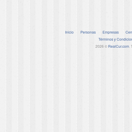
Inicio
Personas
Empresas
Cen
Términos y Condicio
2026 ©
RealCur.com
.