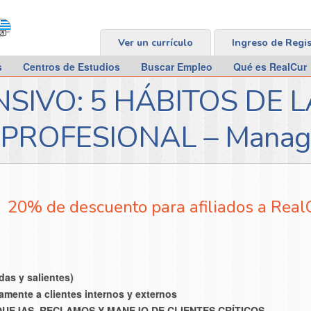
Ver un currículo
Ingreso de Regi
s
Centros de Estudios
Buscar Empleo
Qué es RealCur
SIVO: 5 HÁBITOS DE 
PROFESIONAL – Manage
20% de descuento para afiliados a Real
as y salientes)
amente a clientes internos y externos
UEJAS, RECLAMOS Y MANEJO DE CLIENTES CRÍTICOS