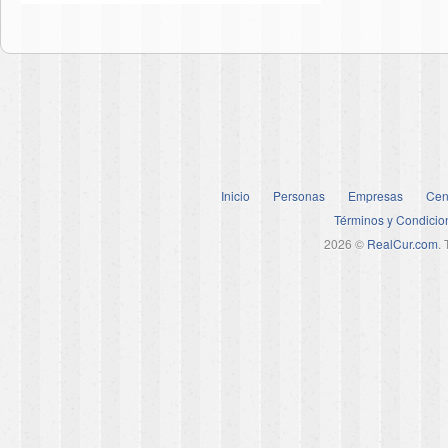
Inicio
Personas
Empresas
Cen
Términos y Condicio
2026 ©
RealCur.com
.