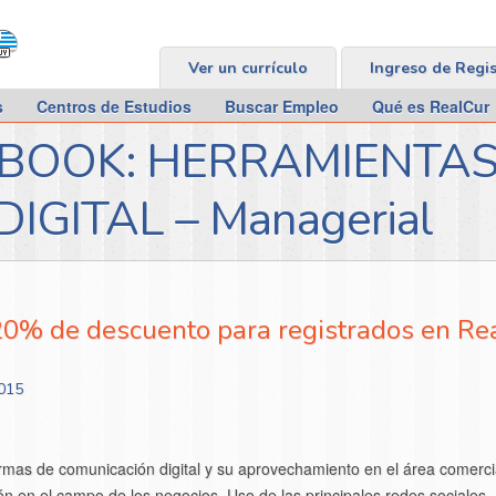
Ver un currículo
Ingreso de Regi
s
Centros de Estudios
Buscar Empleo
Qué es RealCur
BOOK: HERRAMIENTAS
IGITAL – Managerial
20% de descuento para registrados en Re
015
s de comunicación digital y su aprovechamiento en el área comercial
ión en el campo de los negocios. Uso de las principales redes sociales.