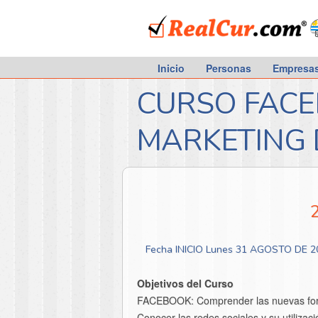
RealCur.com
Inicio
Personas
Empresa
CURSO FACE
MARKETING D
Fecha INICIO Lunes 31 AGOSTO DE 2
Objetivos del Curso
FACEBOOK: Comprender las nuevas forma
Conocer las redes sociales y su utilizac