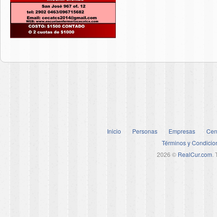
Inicio
Personas
Empresas
Cen
Términos y Condicio
2026 ©
RealCur.com
.