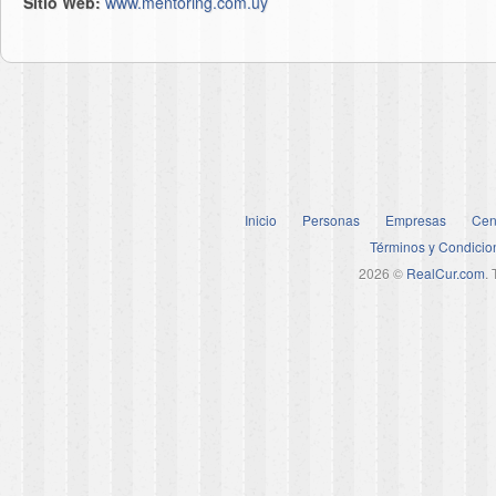
Sitio Web:
www.mentoring.com.uy
Inicio
Personas
Empresas
Cen
Términos y Condicio
2026 ©
RealCur.com
.