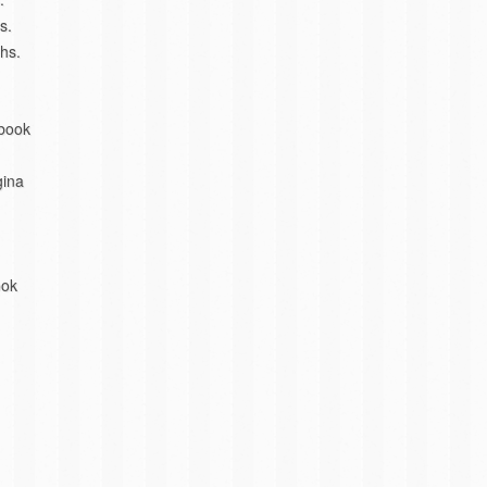
s.
hs.
ebook
gina
ook