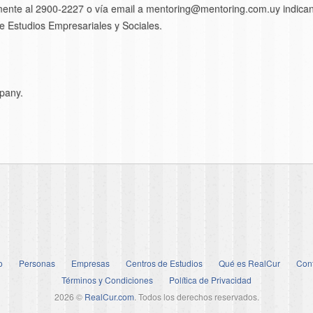
camente al 2900-2227 o vía email a mentoring@mentoring.com.uy indican
 Estudios Empresariales y Sociales.
pany.
o
Personas
Empresas
Centros de Estudios
Qué es RealCur
Con
Términos y Condiciones
Política de Privacidad
2026 ©
RealCur.com
. Todos los derechos reservados.