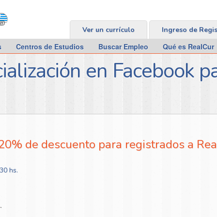
Ver un currículo
Ingreso de Regi
s
Centros de Estudios
Buscar Empleo
Qué es RealCur
ialización en Facebook p
20% de descuento para registrados a Re
:30 hs.
.
.