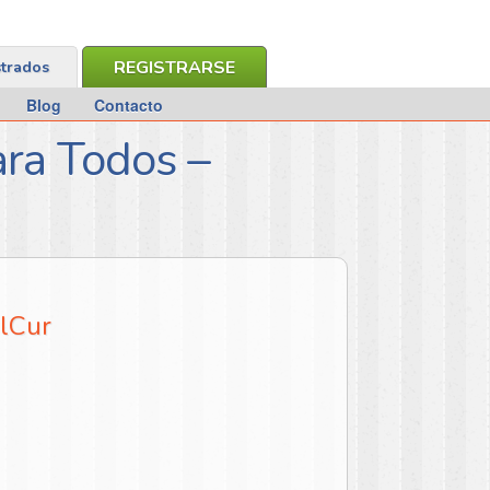
REGISTRARSE
strados
Blog
Contacto
ara Todos –
alCur