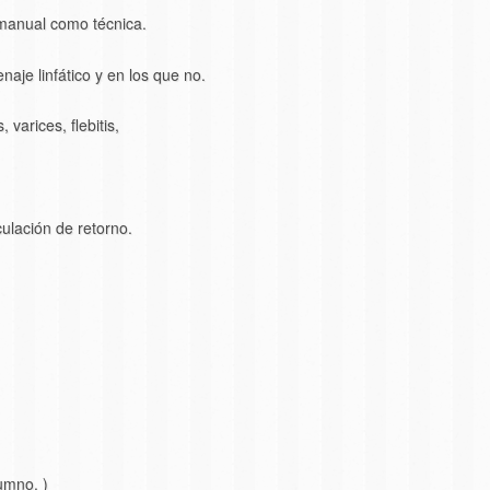
o manual como técnica.
naje linfático y en los que no.
varices, flebitis,
culación de retorno.
umno. )