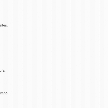
antes.
ura.
lumno.