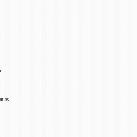
e.
lumno.