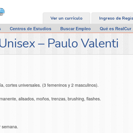
Ver un currículo
Ingreso de Regi
s
Centros de Estudios
Buscar Empleo
Qué es RealCur
Unisex – Paulo Valenti
tría, cortes universales. (3 femeninos y 2 masculinos).
rmanente, alisados, moños, trenzas, brushing, flashes.
or semana.