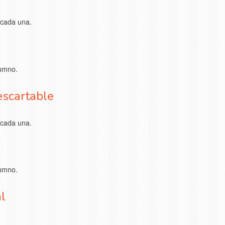
 cada una.
lumno.
escartable
 cada una.
lumno.
l