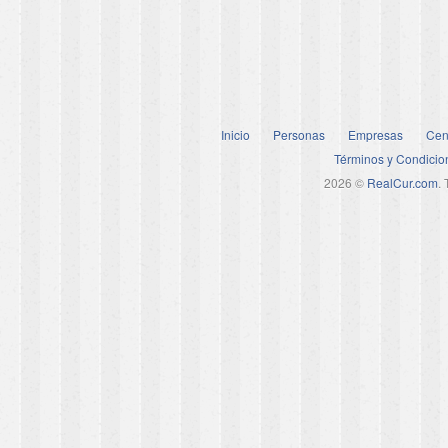
Inicio
Personas
Empresas
Cen
Términos y Condicio
2026 ©
RealCur.com
.