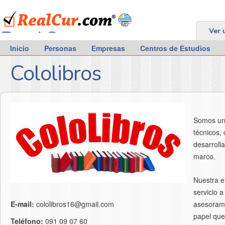
RealCur.com
Ver 
Inicio
Personas
Empresas
Centros de Estudios
Cololibros
Somos una 
técnicos,
desarroll
marco.
Nuestra e
servicio a
asesorami
E-mail:
cololibros16@gmail.com
papel que
Teléfono:
091 09 07 60