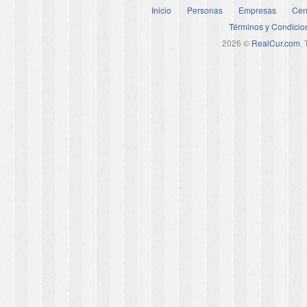
Inicio
Personas
Empresas
Cen
Términos y Condicio
2026 ©
RealCur.com
.