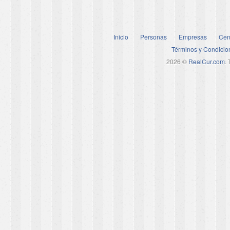
Inicio
Personas
Empresas
Cen
Términos y Condicio
2026 ©
RealCur.com
.