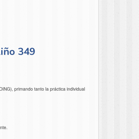
liño 349
ING), primando tanto la práctica individual
nte.