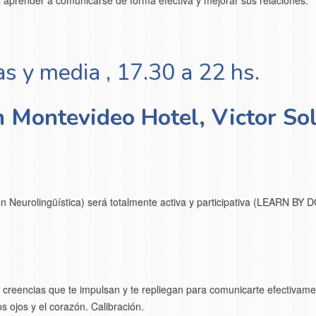
 aprender a comunicarse de forma efectiva y mejorar sus relaciones.
as y media , 17.30 a 22 hs.
 Montevideo Hotel, Victor So
eurolingüística) será totalmente activa y participativa (LEARN BY DO
s creencias que te impulsan y te repliegan para comunicarte efectivame
s ojos y el corazón. Calibración.