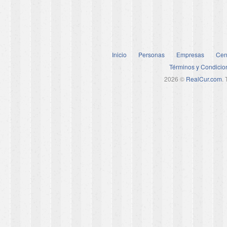
Inicio
Personas
Empresas
Cen
Términos y Condicio
2026 ©
RealCur.com
.