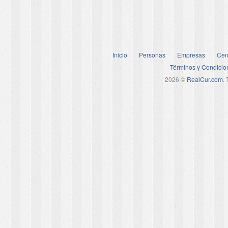
Inicio
Personas
Empresas
Cen
Términos y Condicio
2026 ©
RealCur.com
.