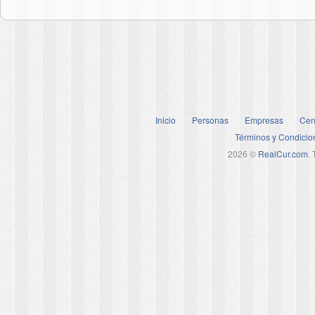
Inicio
Personas
Empresas
Cen
Términos y Condicio
2026 ©
RealCur.com
.