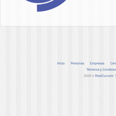
Inicio
Personas
Empresas
Cen
Términos y Condicio
2026 ©
RealCur.com
.