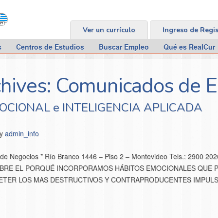
Ver un currículo
Ingreso de Regi
s
Centros de Estudios
Buscar Empleo
Qué es RealCur
hives:
Comunicados de 
OCIONAL e INTELIGENCIA APLICADA
by
admin_info
a de Negocios * Río Branco 1446 – Piso 2 – Montevideo Tels.: 2900 20
N SOBRE EL PORQUÉ INCORPORAMOS HÁBITOS EMOCIONALES QUE 
METER LOS MAS DESTRUCTIVOS Y CONTRAPRODUCENTES IMPUL