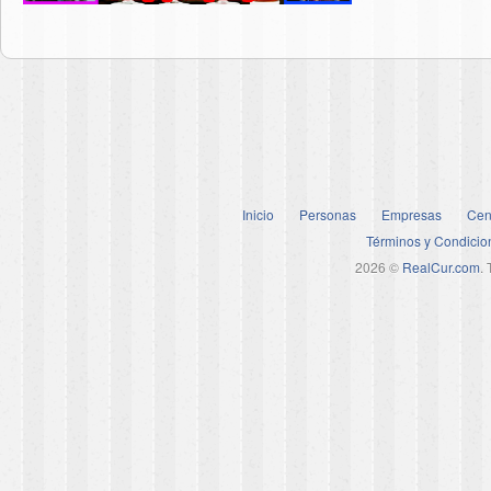
Inicio
Personas
Empresas
Cen
Términos y Condicio
2026 ©
RealCur.com
.