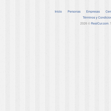
Inicio
Personas
Empresas
Cen
Términos y Condicio
2026 ©
RealCur.com
.