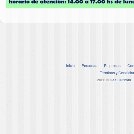
Inicio
Personas
Empresas
Cen
Términos y Condicio
2026 ©
RealCur.com
.