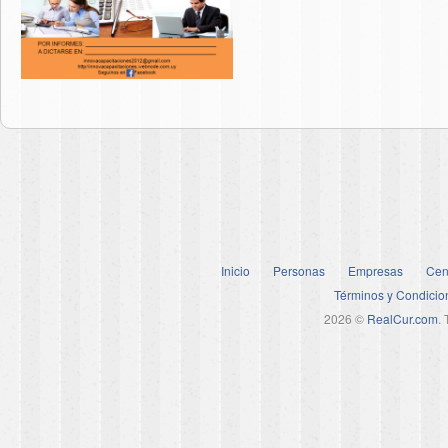
Inicio
Personas
Empresas
Cen
Términos y Condicio
2026 ©
RealCur.com
.