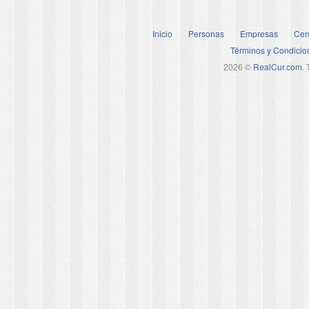
Inicio
Personas
Empresas
Cen
Términos y Condicio
2026 ©
RealCur.com
.