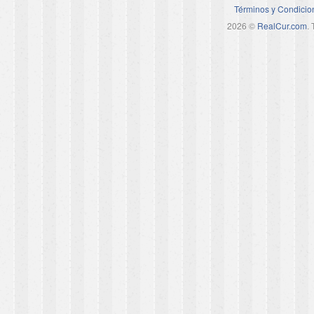
Términos y Condicio
2026 ©
RealCur.com
.