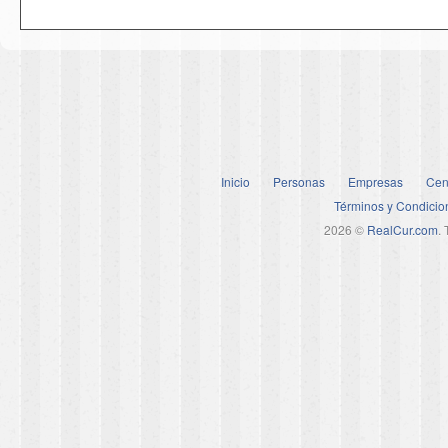
Inicio
Personas
Empresas
Cen
Términos y Condicio
2026 ©
RealCur.com
.