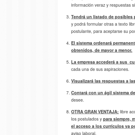
información veraz y respuestas si
Tendrá un listado de posibles
y podrá formular otras a texto li
postulante, para aceptarse su pos
El sistema ordenará permanent
obtenidos, de mayor a menor.
La empresa accederá a sus curr
cada una de sus aspiraciones.
Visualizará las respuestas a l
Contará con un ágil sistema d
desee.
OTRA GRAN VENTAJA:
libre ac
los postulados y
para siempre, m
el acceso a los currículos ya 
aviso laboral.