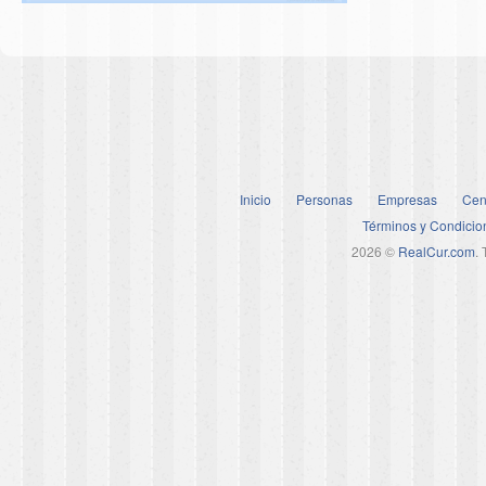
Inicio
Personas
Empresas
Cen
Términos y Condicio
2026 ©
RealCur.com
.