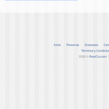
Inicio
Personas
Empresas
Cen
Términos y Condicio
2026 ©
RealCur.com
.