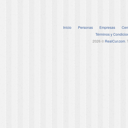
Inicio
Personas
Empresas
Cen
Términos y Condicio
2026 ©
RealCur.com
.