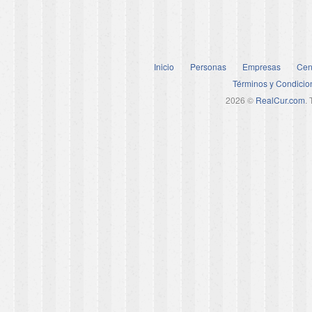
Inicio
Personas
Empresas
Cen
Términos y Condicio
2026 ©
RealCur.com
.