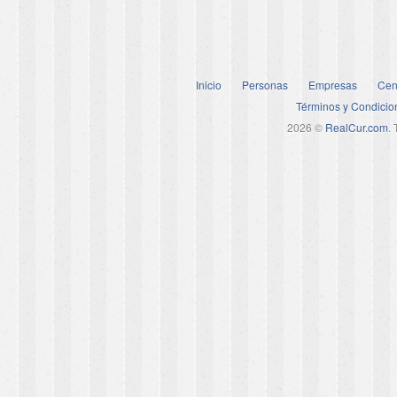
Inicio
Personas
Empresas
Cen
Términos y Condicio
2026 ©
RealCur.com
.