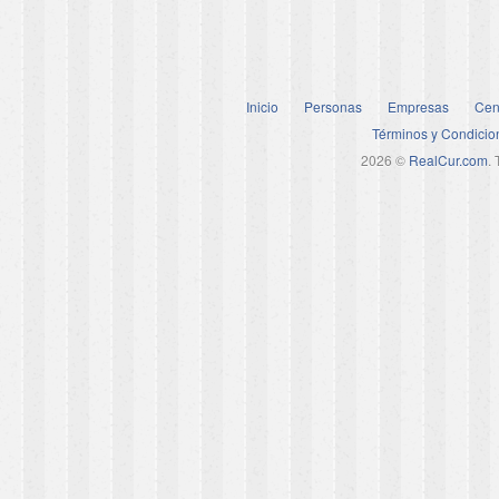
Inicio
Personas
Empresas
Cen
Términos y Condicio
2026 ©
RealCur.com
.