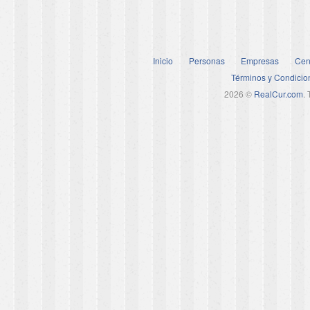
Inicio
Personas
Empresas
Cen
Términos y Condicio
2026 ©
RealCur.com
.