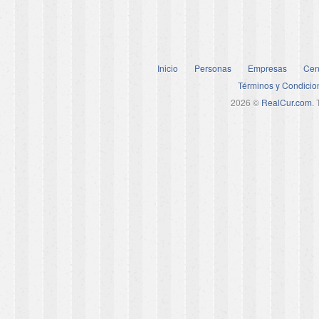
Inicio
Personas
Empresas
Cen
Términos y Condicio
2026 ©
RealCur.com
.