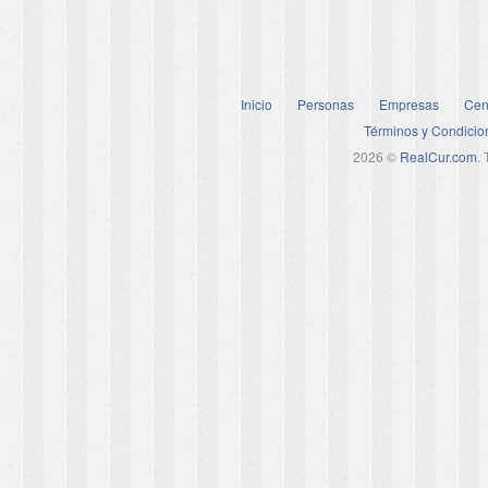
Inicio
Personas
Empresas
Cen
Términos y Condicio
2026 ©
RealCur.com
.