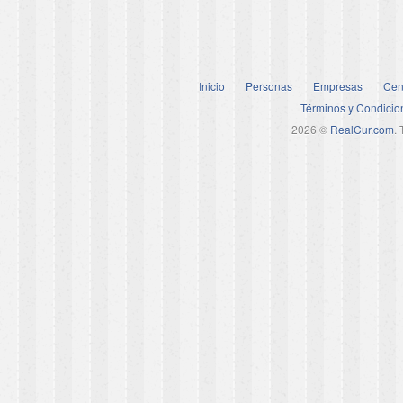
Inicio
Personas
Empresas
Cen
Términos y Condicio
2026 ©
RealCur.com
.