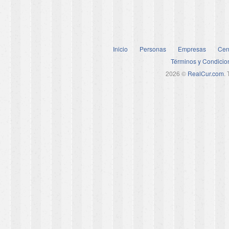
Inicio
Personas
Empresas
Cen
Términos y Condicio
2026 ©
RealCur.com
.