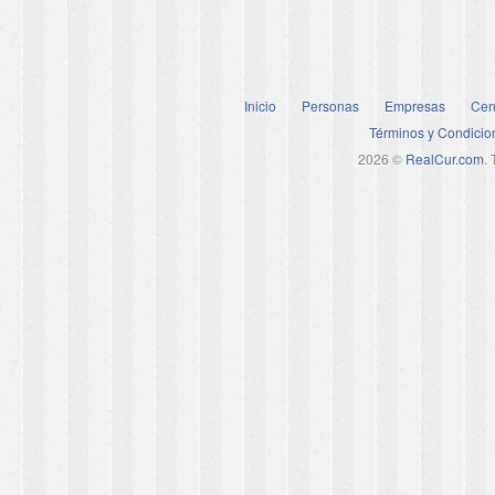
Inicio
Personas
Empresas
Cen
Términos y Condicio
2026 ©
RealCur.com
.