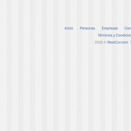
Inicio
Personas
Empresas
Cen
Términos y Condicio
2026 ©
RealCur.com
.