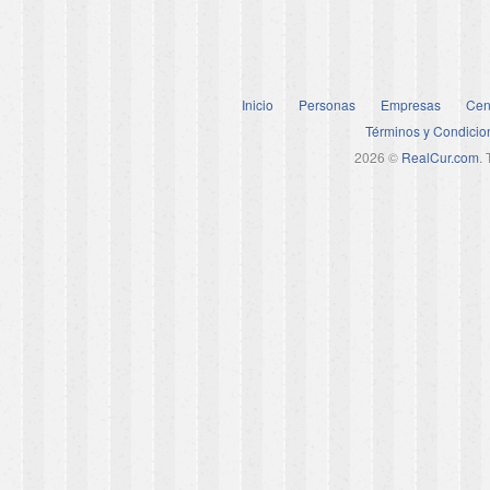
Inicio
Personas
Empresas
Cen
Términos y Condicio
2026 ©
RealCur.com
.