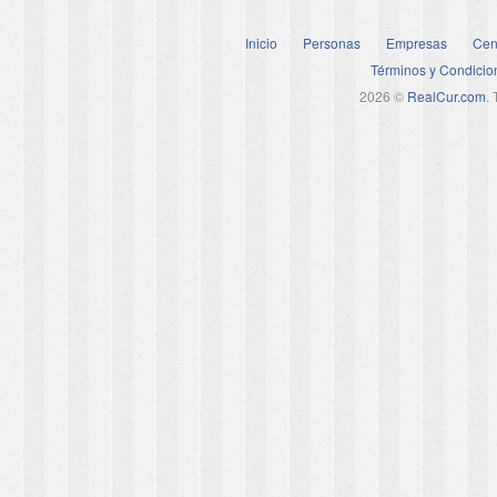
Inicio
Personas
Empresas
Cen
Términos y Condicio
2026 ©
RealCur.com
.