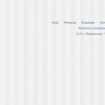
Inicio
Personas
Empresas
Cen
Términos y Condicio
2026 ©
RealCur.com
.