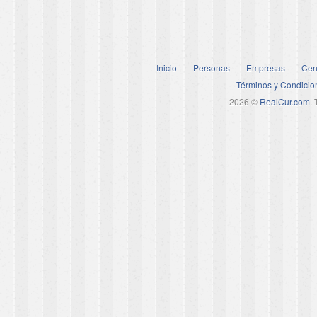
Inicio
Personas
Empresas
Cen
Términos y Condicio
2026 ©
RealCur.com
.