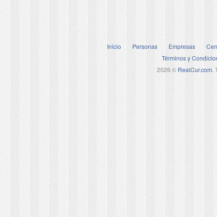
Inicio
Personas
Empresas
Cen
Términos y Condicio
2026 ©
RealCur.com
.