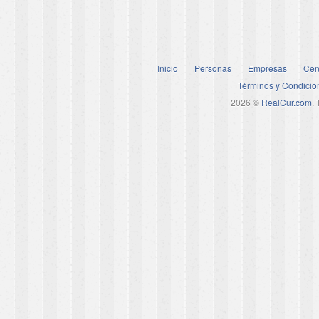
Inicio
Personas
Empresas
Cen
Términos y Condicio
2026 ©
RealCur.com
.